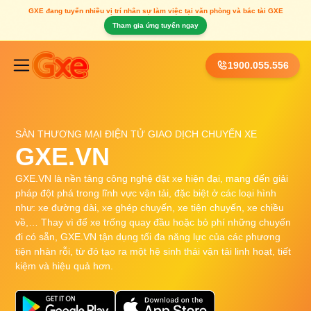
GXE đang tuyển nhiều vị trí nhân sự làm việc tại văn phòng và bác tài GXE
Tham gia ứng tuyển ngay
1900.055.556
SÀN THƯƠNG MẠI ĐIỆN TỬ GIAO DỊCH CHUYẾN XE
GXE.VN
GXE.VN là nền tảng công nghệ đặt xe hiện đại, mang đến giải
pháp đột phá trong lĩnh vực vận tải, đặc biệt ở các loại hình
như: xe đường dài, xe ghép chuyến, xe tiện chuyến, xe chiều
về,… Thay vì để xe trống quay đầu hoặc bỏ phí những chuyến
đi có sẵn, GXE.VN tận dụng tối đa năng lực của các phương
tiện nhàn rỗi, từ đó tạo ra một hệ sinh thái vận tải linh hoạt, tiết
kiệm và hiệu quả hơn.