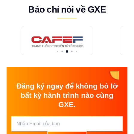
Báo chí nói về GXE
Đăng ký ngay để không bỏ lỡ
bất kỳ hành trình nào cùng
GXE.