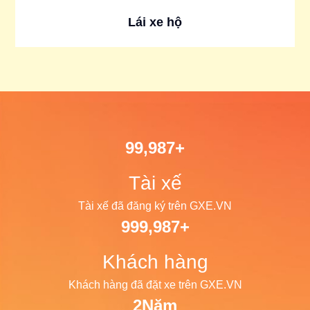
Lái xe hộ
100,000
+
Tài xế
Tài xế đã đăng ký trên GXE.VN
1,000,000
+
Khách hàng
Khách hàng đã đặt xe trên GXE.VN
2
Năm