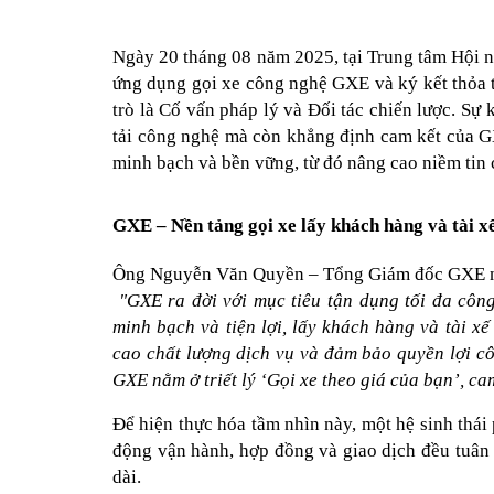
Ngày 20 tháng 08 năm 2025, tại Trung tâm Hội n
ứng dụng gọi xe công nghệ GXE và ký kết thỏa t
trò là Cố vấn pháp lý và Đối tác chiến lược. Sự
tải công nghệ mà còn khẳng định cam kết của GX
minh bạch và bền vững, từ đó nâng cao niềm tin c
GXE – Nền tảng gọi xe lấy khách hàng và tài x
Ông Nguyễn Văn Quyền – Tổng Giám đốc GXE 
"GXE ra đời với mục tiêu tận dụng tối đa công
minh bạch và tiện lợi, lấy khách hàng và tài xế
cao chất lượng dịch vụ và đảm bảo quyền lợi cô
GXE nằm ở triết lý ‘Gọi xe theo giá của bạn’, ca
Để hiện thực hóa tầm nhìn này, một hệ sinh thái
động vận hành, hợp đồng và giao dịch đều tuân t
dài.