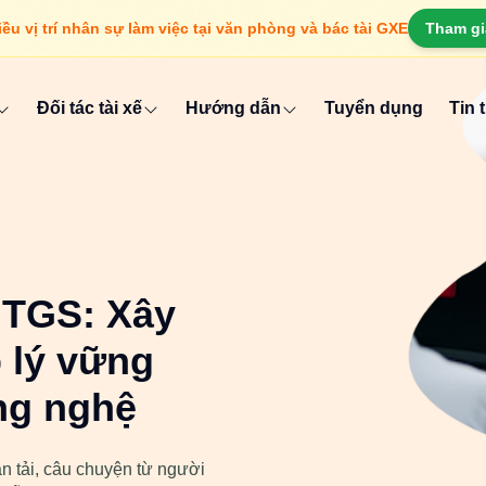
u vị trí nhân sự làm việc tại văn phòng và bác tài GXE
Tham gi
Đối tác tài xế
Hướng dẫn
Tuyển dụng
Tin 
 TGS: Xây
 lý vững
ng nghệ
n tải, câu chuyện từ người