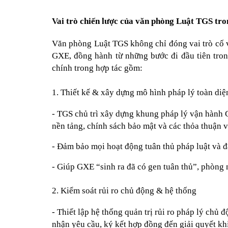
Vai trò chiến lược của văn phòng Luật TGS tr
Văn phòng Luật TGS không chỉ đóng vai trò cố v
GXE, đồng hành từ những bước đi đầu tiên trong 
chính trong hợp tác gồm:
1. Thiết kế & xây dựng mô hình pháp lý toàn diệ
- TGS chủ trì xây dựng khung pháp lý vận hành 
nền tảng, chính sách bảo mật và các thỏa thuận với
- Đảm bảo mọi hoạt động tuân thủ pháp luật và đ
- Giúp GXE “sinh ra đã có gen tuân thủ”, phòng n
2. Kiểm soát rủi ro chủ động & hệ thống
- Thiết lập hệ thống quản trị rủi ro pháp lý chủ độ
nhận yêu cầu, ký kết hợp đồng đến giải quyết khi