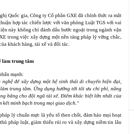
ghị Quốc gia, Công ty Cổ phần GXE đã chính thức ra mắt 
huận hợp tác chiến lược với văn phòng Luật TGS với vai 
 kiện này không chỉ đánh dấu bước ngoặt trong ngành vận 
E trong việc xây dựng một nền tảng pháp lý vững chắc, 
ủa khách hàng, tài xế và đối tác.
ế làm trung tâm
nhấn mạnh:
 nghệ để xây dựng một hệ sinh thái di chuyển hiện đại, 
 làm trung tâm. Ứng dụng hướng tới tối ưu chi phí, nâng 
ng bằng cho đội ngũ tài xế. Điểm khác biệt lớn nhất của 
m kết minh bạch trong mọi giao dịch."
 pháp lý chuẩn mực là yếu tố then chốt, đảm bảo mọi hoạt 
hủ pháp luật, giảm thiểu rủi ro và xây dựng niềm tin lâu 