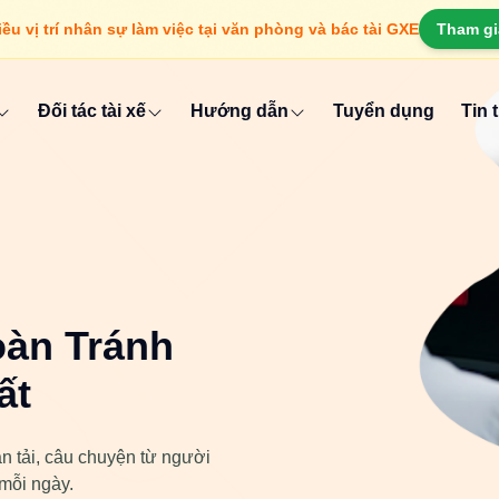
u vị trí nhân sự làm việc tại văn phòng và bác tài GXE
Tham gi
Đối tác tài xế
Hướng dẫn
Tuyển dụng
Tin 
oàn Tránh
ất
n tải, câu chuyện từ người
 mỗi ngày.