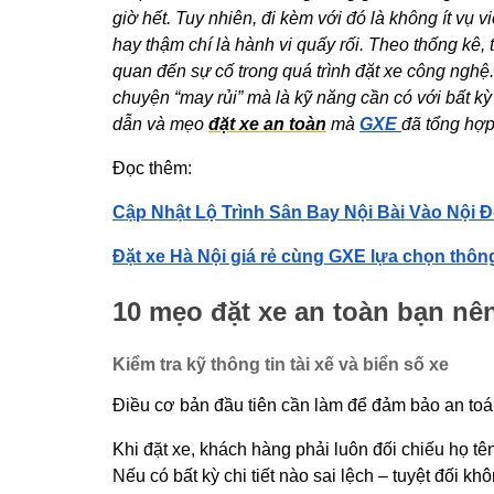
giờ hết. Tuy nhiên, đi kèm với đó là không ít vụ v
hay thậm chí là hành vi quấy rối. Theo thống kê,
quan đến sự cố trong quá trình đặt xe công nghệ.
chuyện “may rủi” mà là kỹ năng cần có với bất k
dẫn và mẹo
đặt xe an toàn
mà
GXE
đã tổng hợp
Đọc thêm:
Cập Nhật Lộ Trình Sân Bay Nội Bài Vào Nội 
Đặt xe Hà Nội giá rẻ cùng GXE lựa chọn thôn
10 mẹo đặt xe an toàn bạn nên
Kiểm tra kỹ thông tin tài xế và biển số xe
Điều cơ bản đầu tiên cần làm để đảm bảo an toán
Khi đặt xe, khách hàng phải luôn đối chiếu họ tên,
Nếu có bất kỳ chi tiết nào sai lệch – tuyệt đối kh